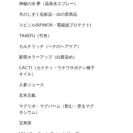
神秘の水 夢（温泉水スプレー）
月のしずく化粧品・ゆの里商品
スピノル(SPINOR・電磁波プロテクト)
TAKEFU（竹布）
カルナリッチ（ヘナのヘアケア）
髪萌カラーアップ（白髪染め）
CACTI（カクティ・ウチワサボテン種子
オイル）
人参ジュース
玄米元氣
マグリポ・マグバーム（飲む・塗るマグ
ネシウム）
宝寿茶