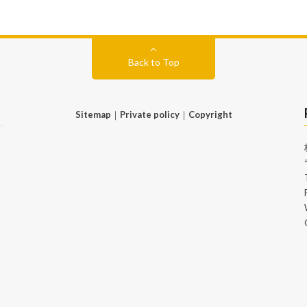
Back to Top
Sitemap
｜
Private policy
｜
Copyright