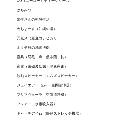
UU（ユーユー）ティーシリーズ
はちみつ
栗生さんの発酵生活
ぬちまーす（沖縄の塩）
元氣米（産直コシヒカリ）
ホタテ貝の洗濯洗剤
寝具（羽毛・麻・敷布団・枕）
家電（電磁波低減・健康家電）
波動スピーカー（エムズスピーカー）
ジェイエアー（j.air・空間清浄器）
プリマヴェーラ（空気清浄機）
フレアー（水素吸入器）
キャッチアイEs（眼筋ストレッチ機器）