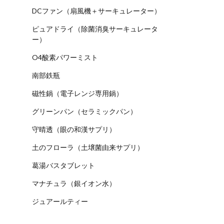
DCファン（扇風機＋サーキュレーター）
ピュアドライ（除菌消臭サーキュレータ
ー）
O4酸素パワーミスト
南部鉄瓶
磁性鍋（電子レンジ専用鍋）
グリーンパン（セラミックパン）
守晴透（眼の和漢サプリ）
土のフローラ（土壌菌由来サプリ）
葛湯バスタブレット
マナチュラ（銀イオン水）
ジュアールティー