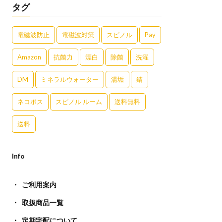
タグ
電磁波防止
電磁波対策
スピノル
Pay
Amazon
抗菌力
漂白
除菌
洗濯
DM
ミネラルウォーター
湯垢
錆
ネコポス
スピノル ルーム
送料無料
送料
Info
ご利用案内
取扱商品一覧
定期宅配について