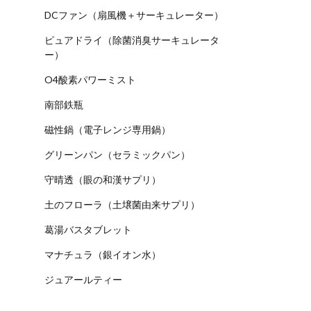
DCファン（扇風機＋サーキュレーター）
ピュアドライ（除菌消臭サーキュレータ
ー）
O4酸素パワーミスト
南部鉄瓶
磁性鍋（電子レンジ専用鍋）
グリーンパン（セラミックパン）
守晴透（眼の和漢サプリ）
土のフローラ（土壌菌由来サプリ）
葛湯バスタブレット
マナチュラ（銀イオン水）
ジュアールティー