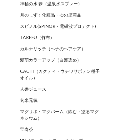
神秘の水 夢（温泉水スプレー）
月のしずく化粧品・ゆの里商品
スピノル(SPINOR・電磁波プロテクト)
TAKEFU（竹布）
カルナリッチ（ヘナのヘアケア）
髪萌カラーアップ（白髪染め）
CACTI（カクティ・ウチワサボテン種子
オイル）
人参ジュース
玄米元氣
マグリポ・マグバーム（飲む・塗るマグ
ネシウム）
宝寿茶