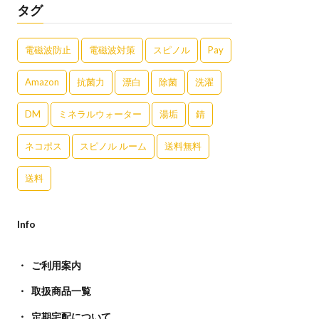
タグ
電磁波防止
電磁波対策
スピノル
Pay
Amazon
抗菌力
漂白
除菌
洗濯
DM
ミネラルウォーター
湯垢
錆
ネコポス
スピノル ルーム
送料無料
送料
Info
ご利用案内
取扱商品一覧
定期宅配について