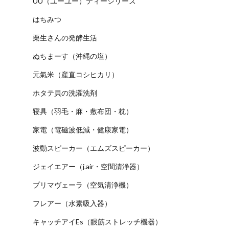
UU（ユーユー）ティーシリーズ
はちみつ
栗生さんの発酵生活
ぬちまーす（沖縄の塩）
元氣米（産直コシヒカリ）
ホタテ貝の洗濯洗剤
寝具（羽毛・麻・敷布団・枕）
家電（電磁波低減・健康家電）
波動スピーカー（エムズスピーカー）
ジェイエアー（j.air・空間清浄器）
プリマヴェーラ（空気清浄機）
フレアー（水素吸入器）
キャッチアイEs（眼筋ストレッチ機器）