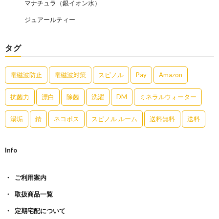
マナチュラ（銀イオン水）
ジュアールティー
タグ
電磁波防止
電磁波対策
スピノル
Pay
Amazon
抗菌力
漂白
除菌
洗濯
DM
ミネラルウォーター
湯垢
錆
ネコポス
スピノル ルーム
送料無料
送料
Info
ご利用案内
取扱商品一覧
定期宅配について