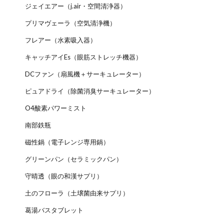
ジェイエアー（j.air・空間清浄器）
プリマヴェーラ（空気清浄機）
フレアー（水素吸入器）
キャッチアイEs（眼筋ストレッチ機器）
DCファン（扇風機＋サーキュレーター）
ピュアドライ（除菌消臭サーキュレーター）
O4酸素パワーミスト
南部鉄瓶
磁性鍋（電子レンジ専用鍋）
グリーンパン（セラミックパン）
守晴透（眼の和漢サプリ）
土のフローラ（土壌菌由来サプリ）
葛湯バスタブレット