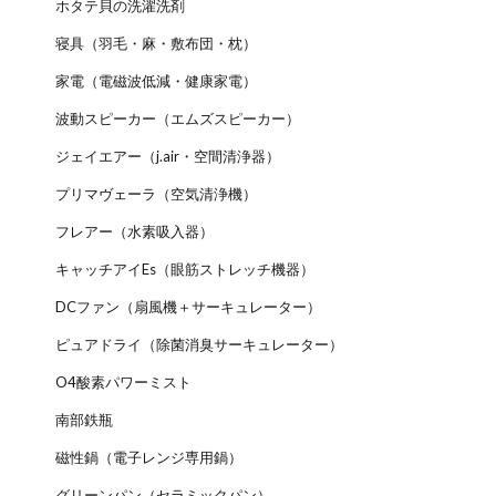
ホタテ貝の洗濯洗剤
寝具（羽毛・麻・敷布団・枕）
家電（電磁波低減・健康家電）
波動スピーカー（エムズスピーカー）
ジェイエアー（j.air・空間清浄器）
プリマヴェーラ（空気清浄機）
フレアー（水素吸入器）
キャッチアイEs（眼筋ストレッチ機器）
DCファン（扇風機＋サーキュレーター）
ピュアドライ（除菌消臭サーキュレーター）
O4酸素パワーミスト
南部鉄瓶
磁性鍋（電子レンジ専用鍋）
グリーンパン（セラミックパン）