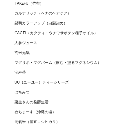
TAKEFU（竹布）
カルナリッチ（ヘナのヘアケア）
髪萌カラーアップ（白髪染め）
CACTI（カクティ・ウチワサボテン種子オイル）
人参ジュース
玄米元氣
マグリポ・マグバーム（飲む・塗るマグネシウム）
宝寿茶
UU（ユーユー）ティーシリーズ
はちみつ
栗生さんの発酵生活
ぬちまーす（沖縄の塩）
元氣米（産直コシヒカリ）