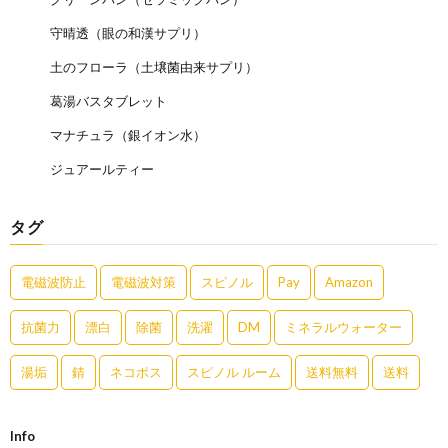
守晴透（眼の和漢サプリ）
土のフローラ（土壌菌由来サプリ）
葛湯バスタブレット
マナチュラ（銀イオン水）
ジュアールティー
タグ
電磁波防止
電磁波対策
スピノル
Pay
Amazon
抗菌力
漂白
除菌
洗濯
DM
ミネラルウォーター
湯垢
錆
ネコポス
スピノル ルーム
送料無料
送料
Info