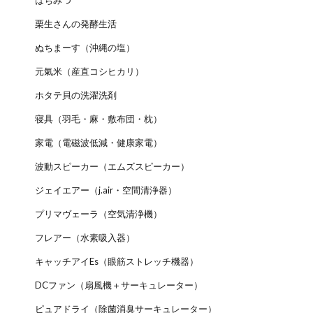
はちみつ
栗生さんの発酵生活
ぬちまーす（沖縄の塩）
元氣米（産直コシヒカリ）
ホタテ貝の洗濯洗剤
寝具（羽毛・麻・敷布団・枕）
家電（電磁波低減・健康家電）
波動スピーカー（エムズスピーカー）
ジェイエアー（j.air・空間清浄器）
プリマヴェーラ（空気清浄機）
フレアー（水素吸入器）
キャッチアイEs（眼筋ストレッチ機器）
DCファン（扇風機＋サーキュレーター）
ピュアドライ（除菌消臭サーキュレーター）