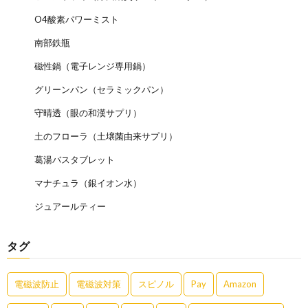
O4酸素パワーミスト
南部鉄瓶
磁性鍋（電子レンジ専用鍋）
グリーンパン（セラミックパン）
守晴透（眼の和漢サプリ）
土のフローラ（土壌菌由来サプリ）
葛湯バスタブレット
マナチュラ（銀イオン水）
ジュアールティー
タグ
電磁波防止
電磁波対策
スピノル
Pay
Amazon