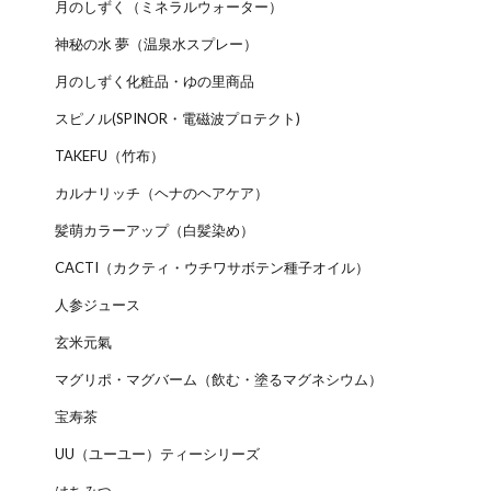
月のしずく（ミネラルウォーター）
神秘の水 夢（温泉水スプレー）
月のしずく化粧品・ゆの里商品
スピノル(SPINOR・電磁波プロテクト)
TAKEFU（竹布）
カルナリッチ（ヘナのヘアケア）
髪萌カラーアップ（白髪染め）
CACTI（カクティ・ウチワサボテン種子オイル）
人参ジュース
玄米元氣
マグリポ・マグバーム（飲む・塗るマグネシウム）
宝寿茶
UU（ユーユー）ティーシリーズ