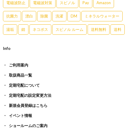
電磁波防止
電磁波対策
スピノル
Pay
Amazon
抗菌力
漂白
除菌
洗濯
DM
ミネラルウォーター
湯垢
錆
ネコポス
スピノル ルーム
送料無料
送料
Info
ご利用案内
取扱商品一覧
定期宅配について
定期宅配の設定変更方法
新規会員登録はこちら
イベント情報
ショールームのご案内