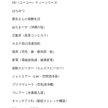
UU（ユーユー）ティーシリーズ
はちみつ
栗生さんの発酵生活
ぬちまーす（沖縄の塩）
元氣米（産直コシヒカリ）
ホタテ貝の洗濯洗剤
寝具（羽毛・麻・敷布団・枕）
家電（電磁波低減・健康家電）
波動スピーカー（エムズスピーカー）
ジェイエアー（j.air・空間清浄器）
プリマヴェーラ（空気清浄機）
フレアー（水素吸入器）
キャッチアイEs（眼筋ストレッチ機器）