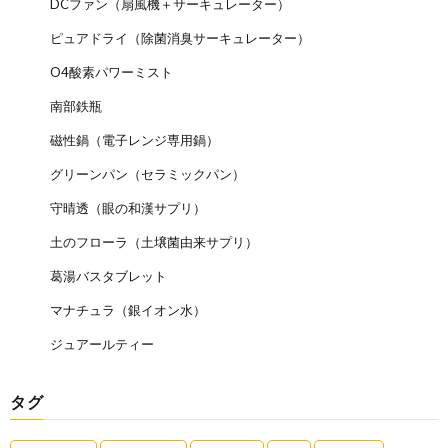
DCファン（扇風機＋サーキュレーター）
ピュアドライ（除菌消臭サーキュレーター）
O4酸素パワーミスト
南部鉄瓶
磁性鍋（電子レンジ専用鍋）
グリーンパン（セラミックパン）
守晴透（眼の和漢サプリ）
土のフローラ（土壌菌由来サプリ）
葛湯バスタブレット
マナチュラ（銀イオン水）
ジュアールティー
タグ