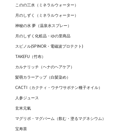
このの三水（ミネラルウォーター）
月のしずく（ミネラルウォーター）
神秘の水 夢（温泉水スプレー）
月のしずく化粧品・ゆの里商品
スピノル(SPINOR・電磁波プロテクト)
TAKEFU（竹布）
カルナリッチ（ヘナのヘアケア）
髪萌カラーアップ（白髪染め）
CACTI（カクティ・ウチワサボテン種子オイル）
人参ジュース
玄米元氣
マグリポ・マグバーム（飲む・塗るマグネシウム）
宝寿茶