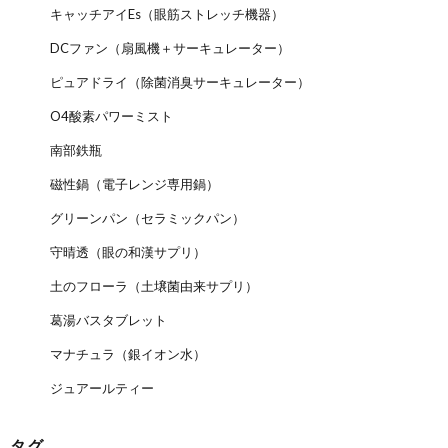
キャッチアイEs（眼筋ストレッチ機器）
DCファン（扇風機＋サーキュレーター）
ピュアドライ（除菌消臭サーキュレーター）
O4酸素パワーミスト
南部鉄瓶
磁性鍋（電子レンジ専用鍋）
グリーンパン（セラミックパン）
守晴透（眼の和漢サプリ）
土のフローラ（土壌菌由来サプリ）
葛湯バスタブレット
マナチュラ（銀イオン水）
ジュアールティー
タグ