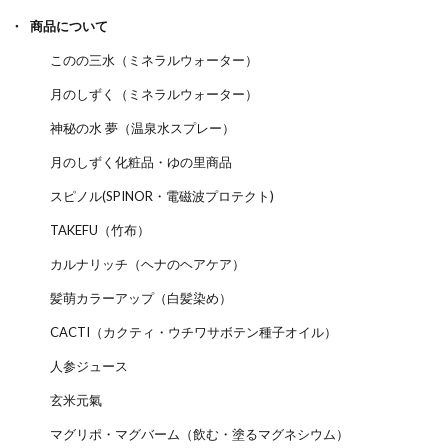
商品について
このの三水（ミネラルウォーター）
月のしずく（ミネラルウォーター）
神秘の水 夢（温泉水スプレー）
月のしずく化粧品・ゆの里商品
スピノル(SPINOR・電磁波プロテクト)
TAKEFU（竹布）
カルナリッチ（ヘナのヘアケア）
髪萌カラーアップ（白髪染め）
CACTI（カクティ・ウチワサボテン種子オイル）
人参ジュース
玄米元氣
マグリポ・マグバーム（飲む・塗るマグネシウム）