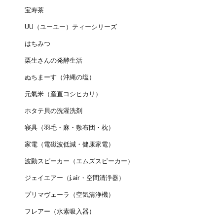
宝寿茶
UU（ユーユー）ティーシリーズ
はちみつ
栗生さんの発酵生活
ぬちまーす（沖縄の塩）
元氣米（産直コシヒカリ）
ホタテ貝の洗濯洗剤
寝具（羽毛・麻・敷布団・枕）
家電（電磁波低減・健康家電）
波動スピーカー（エムズスピーカー）
ジェイエアー（j.air・空間清浄器）
プリマヴェーラ（空気清浄機）
フレアー（水素吸入器）