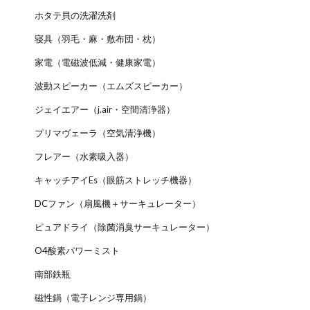
ホタテ貝の洗濯洗剤
寝具（羽毛・麻・敷布団・枕）
家電（電磁波低減・健康家電）
波動スピーカー（エムズスピーカー）
ジェイエアー（j.air・空間清浄器）
プリマヴェーラ（空気清浄機）
フレアー（水素吸入器）
キャッチアイEs（眼筋ストレッチ機器）
DCファン（扇風機＋サーキュレーター）
ピュアドライ（除菌消臭サーキュレーター）
O4酸素パワーミスト
南部鉄瓶
磁性鍋（電子レンジ専用鍋）