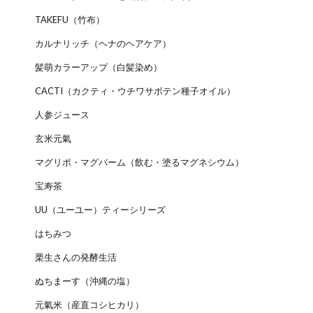
TAKEFU（竹布）
カルナリッチ（ヘナのヘアケア）
髪萌カラーアップ（白髪染め）
CACTI（カクティ・ウチワサボテン種子オイル）
人参ジュース
玄米元氣
マグリポ・マグバーム（飲む・塗るマグネシウム）
宝寿茶
UU（ユーユー）ティーシリーズ
はちみつ
栗生さんの発酵生活
ぬちまーす（沖縄の塩）
元氣米（産直コシヒカリ）