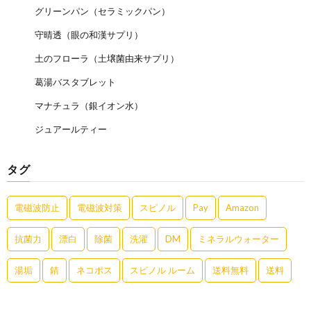
グリーンパン（セラミックパン）
守晴透（眼の和漢サプリ）
土のフローラ（土壌菌由来サプリ）
葛湯バスタブレット
マナチュラ（銀イオン水）
ジュアールティー
タグ
電磁波防止
電磁波対策
スピノル
Pay
Amazon
抗菌力
漂白
除菌
洗濯
DM
ミネラルウォーター
湯垢
錆
ネコポス
スピノル ルーム
送料無料
送料